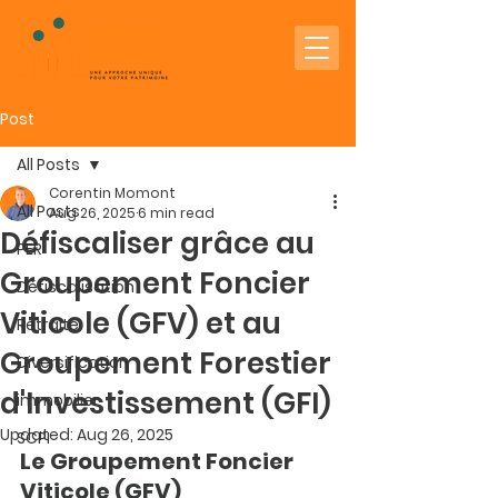
Post
All Posts
Corentin Momont
All Posts
Aug 26, 2025
6 min read
Défiscaliser grâce au
PER
Groupement Foncier
Défiscalisation
Viticole (GFV) et au
Retraite
Groupement Forestier
Diversification
d'Investissement (GFI)
immobilier
Updated:
Aug 26, 2025
SCPI
Le Groupement Foncier 
Viticole (GFV)