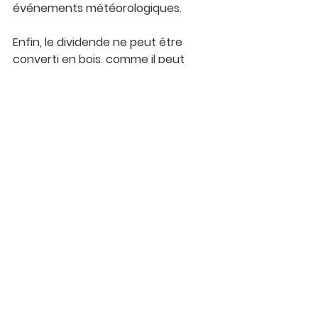
événements météorologiques.
Enfin, le dividende ne peut être 
converti en bois, comme il peut 
l’être en champagne pour le GFV : il 
sera obligatoirement perçu en 
espèces.
Pour résumer, le choix entre l’un et 
l’autre repose sur la sensibilité de 
l’investisseur pour ces écosystèmes.
À qui les placements en 
Groupement Foncier 
Viticole (GFV) et 
Groupement Forestier 
d'Investissement (GFI) 
sont-ils destinés ?