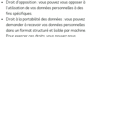
Droit d'opposition : vous pouvez vous opposer à
l'utilisation de vos données personnelles à des
fins spécifiques.
Droit à la portabilité des données : vous pouvez
demander à recevoir vos données personnelles
dans un format structuré et lisible par machine.
Pour exercer ces droits, vous pouvez nous
contacter à l'adresse suivante :
momontcorentin@gmail.com
.
8. Modifications de la politique de
confidentialité
Momont Conseil se réserve le droit de modifier
cette politique de confidentialité à tout moment.
Les modifications seront publiées sur cette page
et prendront effet immédiatement. Nous vous
encourageons à consulter régulièrement cette
politique pour rester informé de nos pratiques en
matière de protection des données.
9. Contact
Si vous avez des questions concernant cette
politique de confidentialité ou le traitement de